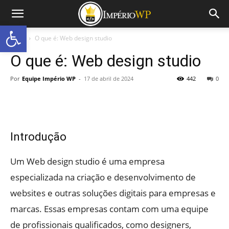
Abrir a barra de ferramentas
Início
O que é: Web design studio
O que é: Web design studio
Por
Equipe Império WP
-
17 de abril de 2024
442
0
Introdução
Um Web design studio é uma empresa
especializada na criação e desenvolvimento de
websites e outras soluções digitais para empresas e
marcas. Essas empresas contam com uma equipe
de profissionais qualificados, como designers,