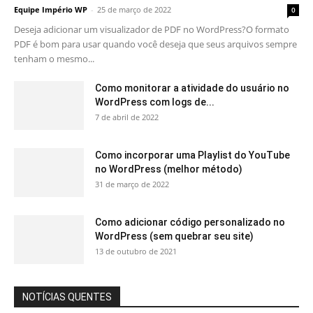
Equipe Império WP
-
25 de março de 2022
0
Deseja adicionar um visualizador de PDF no WordPress?O formato
PDF é bom para usar quando você deseja que seus arquivos sempre
tenham o mesmo...
Como monitorar a atividade do usuário no
WordPress com logs de...
7 de abril de 2022
Como incorporar uma Playlist do YouTube
no WordPress (melhor método)
31 de março de 2022
Como adicionar código personalizado no
WordPress (sem quebrar seu site)
13 de outubro de 2021
NOTÍCIAS QUENTES