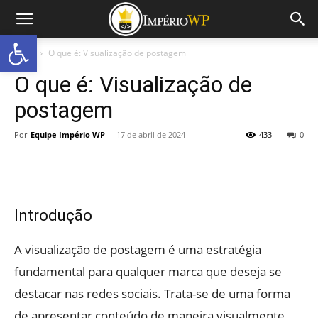
Abrir a barra de ferramentas
Início
O que é: Visualização de postagem
O que é: Visualização de
postagem
Por
Equipe Império WP
-
17 de abril de 2024
433
0
Introdução
A visualização de postagem é uma estratégia
fundamental para qualquer marca que deseja se
destacar nas redes sociais. Trata-se de uma forma
de apresentar conteúdo de maneira visualmente