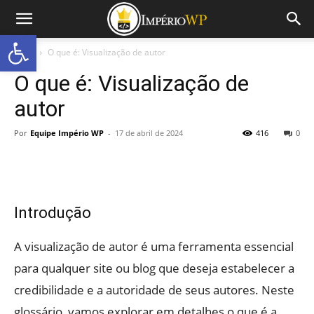
Abrir a barra de ferramentas
Início
O que é: Visualização de autor
O que é: Visualização de
autor
Por
Equipe Império WP
-
17 de abril de 2024
416
0
Introdução
A visualização de autor é uma ferramenta essencial
para qualquer site ou blog que deseja estabelecer a
credibilidade e a autoridade de seus autores. Neste
glossário, vamos explorar em detalhes o que é a