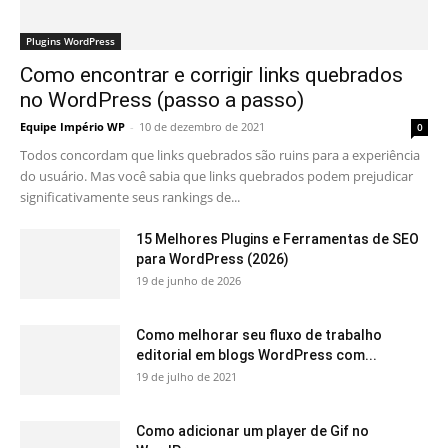
Plugins WordPress
Como encontrar e corrigir links quebrados
no WordPress (passo a passo)
Equipe Império WP
-
10 de dezembro de 2021
0
Todos concordam que links quebrados são ruins para a experiência
do usuário. Mas você sabia que links quebrados podem prejudicar
significativamente seus rankings de...
15 Melhores Plugins e Ferramentas de SEO
para WordPress (2026)
19 de junho de 2026
Como melhorar seu fluxo de trabalho
editorial em blogs WordPress com...
19 de julho de 2021
Como adicionar um player de Gif no