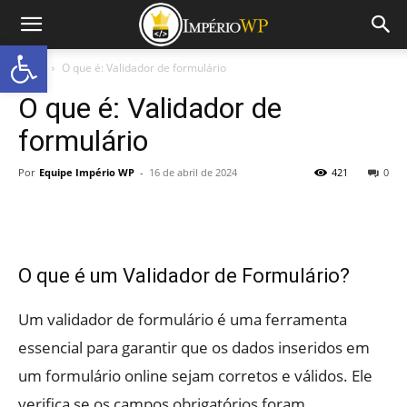
Abrir a barra de ferramentas
Início
O que é: Validador de formulário
O que é: Validador de
formulário
Por
Equipe Império WP
-
16 de abril de 2024
421
0
O que é um Validador de Formulário?
Um validador de formulário é uma ferramenta
essencial para garantir que os dados inseridos em
um formulário online sejam corretos e válidos. Ele
verifica se os campos obrigatórios foram