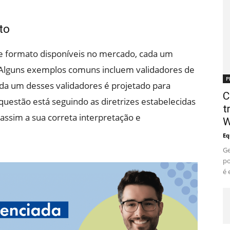
to
de formato disponíveis no mercado, cada um
. Alguns exemplos comuns incluem validadores de
P
da um desses validadores é projetado para
C
uestão está seguindo as diretrizes estabelecidas
t
assim a sua correta interpretação e
W
Eq
Ge
po
é 