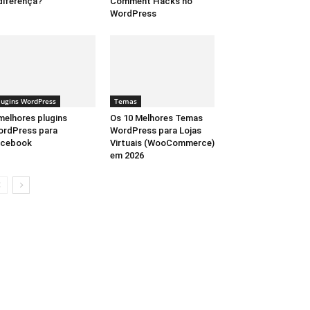
diferença?
Comment Hacks no
WordPress
lugins WordPress
Temas
melhores plugins
Os 10 Melhores Temas
rdPress para
WordPress para Lojas
acebook
Virtuais (WooCommerce)
em 2026