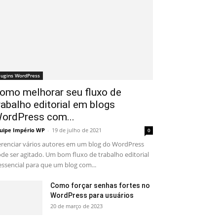
lugins WordPress
omo melhorar seu fluxo de
rabalho editorial em blogs
ordPress com...
uipe Império WP
-
19 de julho de 2021
0
renciar vários autores em um blog do WordPress
de ser agitado. Um bom fluxo de trabalho editorial
essencial para que um blog com...
Como forçar senhas fortes no
WordPress para usuários
20 de março de 2023