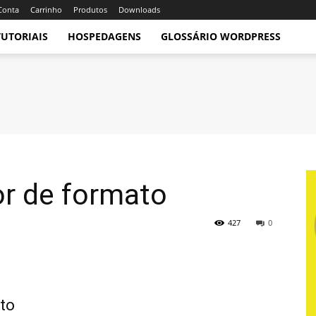
Conta
Carrinho
Produtos
Downloads
TUTORIAIS
HOSPEDAGENS
GLOSSÁRIO WORDPRESS
or de formato
427
0
to