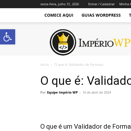
sexta-feira, julho 31, 2026
Entrar / Cadastrar
Minha 
COMECE AQUI
GUIAS WORDPRESS
Abrir a barra de ferramentas
Império
WordPress
Início
O que é: Validador de formato
O que é: Validad
Por
Equipe Império WP
-
16 de abril de 2024
O que é um Validador de Forma