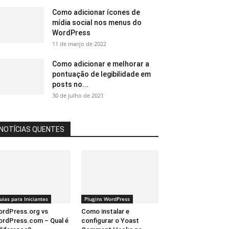
Como adicionar ícones de
mídia social nos menus do
WordPress
11 de março de 2022
Como adicionar e melhorar a
pontuação de legibilidade em
posts no...
30 de julho de 2021
NOTÍCIAS QUENTES
uias para Iniciantes
Plugins WordPress
rdPress.org vs
Como instalar e
rdPress.com – Qual é
configurar o Yoast