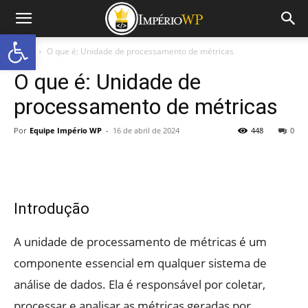
Abrir a barra de ferramentas
Início
O que é: Unidade de processamento de métricas
O que é: Unidade de
processamento de métricas
Por
Equipe Império WP
-
16 de abril de 2024
448
0
Introdução
A unidade de processamento de métricas é um
componente essencial em qualquer sistema de
análise de dados. Ela é responsável por coletar,
processar e analisar as métricas geradas por