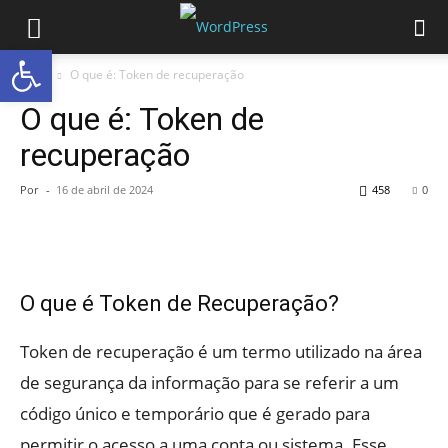
Abrir a barra de ferramentas
Início
O que é: Token de recuperação
O que é: Token de
recuperação
Por
-
16 de abril de 2024
458
0
O que é Token de Recuperação?
Token de recuperação é um termo utilizado na área
de segurança da informação para se referir a um
código único e temporário que é gerado para
permitir o acesso a uma conta ou sistema. Esse