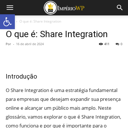
Abrir a barra de ferramentas
Início
O que é: Share Integration
O que é: Share Integration
Por
-
16 de abril de 2024
411
0
Introdução
O Share Integration é uma estratégia fundamental
para empresas que desejam expandir sua presença
online e alcançar um público mais amplo. Neste
glossário, vamos explorar o que é Share Integration,
como funciona e por que é importante para o