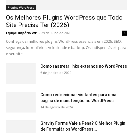
Plugins WordPress
Os Melhores Plugins WordPress que Todo
Site Precisa Ter (2026)
Equipe Império WP
-
29 de julho de 2026
0
Conheça os melhores plugins WordPress essenciais em 2026: SEO,
segurança, formulários, velocidade e backup. Os indispensáveis para
o seu site.
Como rastrear links externos no WordPress
6 de janeiro de 2022
Como redirecionar visitantes para uma
página de manutenção no WordPress
14 de agosto de 2024
Gravity Forms Vale a Pena? O Melhor Plugin
de Formulários WordPress...