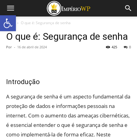
Abrir a barra de ferramentas
Início
O que é: Segurança de senha
O que é: Segurança de senha
Por
-
16 de abril de 2024
425
0
Introdução
A segurança de senha é um aspecto fundamental da
proteção de dados e informações pessoais na
internet. Com o aumento das ameaças cibernéticas,
é essencial entender o que é segurança de senha e
como implementá-la de forma eficaz. Neste