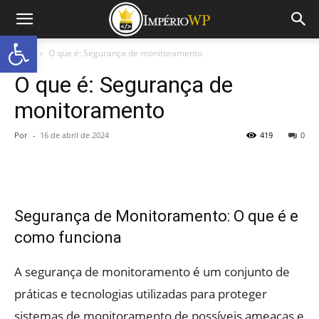
Abrir a barra de ferramentas
Início
O que é: Segurança de monitoramento
O que é: Segurança de
monitoramento
Por
-
16 de abril de 2024
419
0
Segurança de Monitoramento: O que é e
como funciona
A segurança de monitoramento é um conjunto de
práticas e tecnologias utilizadas para proteger
sistemas de monitoramento de possíveis ameaças e