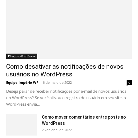
Plugins WordPress
Como desativar as notificações de novos
usuários no WordPress
Equipe Império WP
-
6 de maio de 2022
0
Deseja parar de receber notificações por e-mail de novos usuários
no WordPress? Se você ativou o registro de usuário em seu site, o
WordPress envia...
Como mover comentários entre posts no
WordPress
25 de abril de 2022