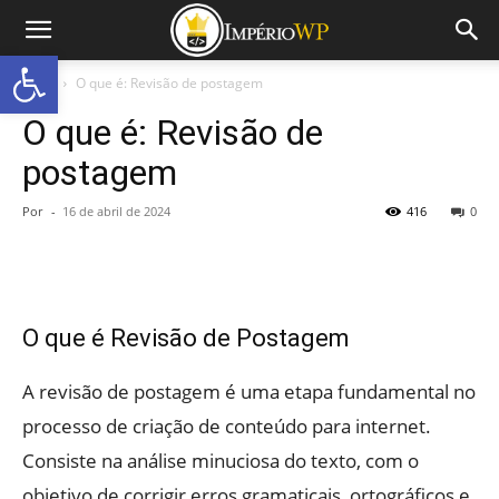
Abrir a barra de ferramentas
Início
O que é: Revisão de postagem
O que é: Revisão de
postagem
Por
-
16 de abril de 2024
416
0
O que é Revisão de Postagem
A revisão de postagem é uma etapa fundamental no
processo de criação de conteúdo para internet.
Consiste na análise minuciosa do texto, com o
objetivo de corrigir erros gramaticais, ortográficos e