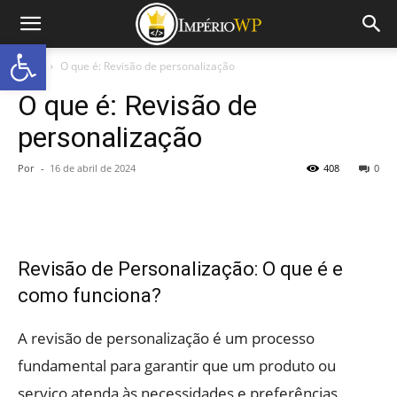
Abrir a barra de ferramentas
Início
O que é: Revisão de personalização
O que é: Revisão de
personalização
Por
-
16 de abril de 2024
408
0
Revisão de Personalização: O que é e
como funciona?
A revisão de personalização é um processo
fundamental para garantir que um produto ou
serviço atenda às necessidades e preferências