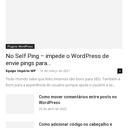
Plugins WordPress
No Self Ping – impede o WordPress de
envie pings para...
Equipe Império WP
-
16 de março de 2021
0
Todo mundo sabe que links internos são bons para SEO. Também é
bom para a experiência do usuário porque ajuda o usuário a se...
Como mover comentários entre posts no
WordPress
25 de abril de 2022
Como adicionar código no cabeçalho e