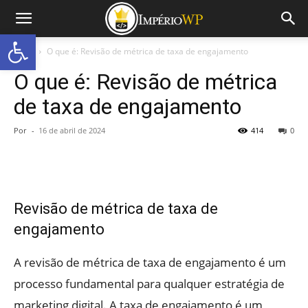
Abrir a barra de ferramentas
Início
O que é: Revisão de métrica de taxa de engajamento
O que é: Revisão de métrica
de taxa de engajamento
Por
-
16 de abril de 2024
414
0
Revisão de métrica de taxa de
engajamento
A revisão de métrica de taxa de engajamento é um
processo fundamental para qualquer estratégia de
marketing digital. A taxa de engajamento é um