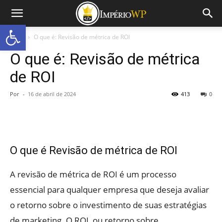
Abrir a barra de ferramentas
Início
O que é: Revisão de métrica de ROI
O que é: Revisão de métrica
de ROI
Por
-
16 de abril de 2024
413
0
O que é Revisão de métrica de ROI
A revisão de métrica de ROI é um processo
essencial para qualquer empresa que deseja avaliar
o retorno sobre o investimento de suas estratégias
de marketing. O ROI, ou retorno sobre