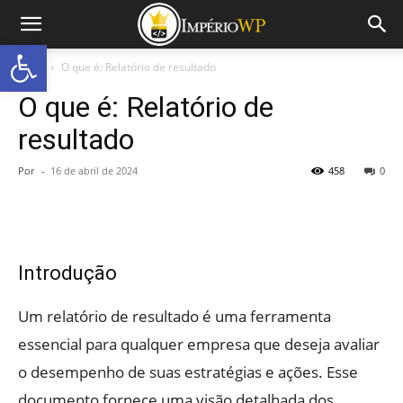
Abrir a barra de ferramentas
Início
O que é: Relatório de resultado
O que é: Relatório de
resultado
Por
-
16 de abril de 2024
458
0
Introdução
Um relatório de resultado é uma ferramenta
essencial para qualquer empresa que deseja avaliar
o desempenho de suas estratégias e ações. Esse
documento fornece uma visão detalhada dos