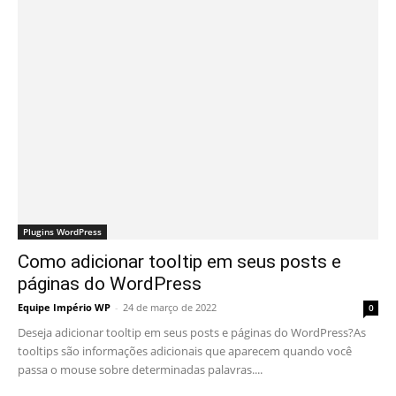
Plugins WordPress
Como adicionar tooltip em seus posts e
páginas do WordPress
Equipe Império WP
-
24 de março de 2022
0
Deseja adicionar tooltip em seus posts e páginas do WordPress?As
tooltips são informações adicionais que aparecem quando você
passa o mouse sobre determinadas palavras....