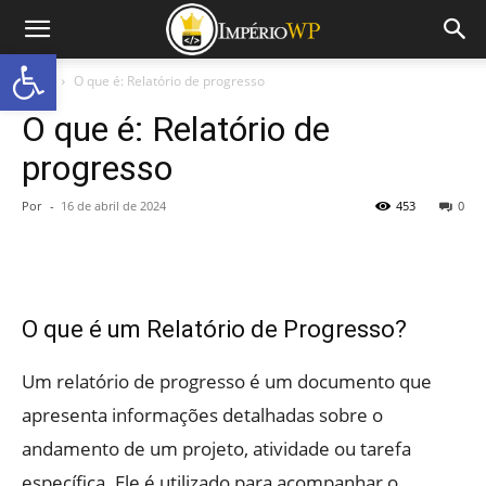
Abrir a barra de ferramentas
Início
O que é: Relatório de progresso
O que é: Relatório de
progresso
Por
-
16 de abril de 2024
453
0
O que é um Relatório de Progresso?
Um relatório de progresso é um documento que
apresenta informações detalhadas sobre o
andamento de um projeto, atividade ou tarefa
específica. Ele é utilizado para acompanhar o