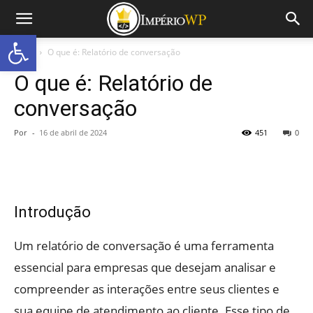
Abrir a barra de ferramentas
Início
O que é: Relatório de conversação
O que é: Relatório de
conversação
Por
-
16 de abril de 2024
451
0
Introdução
Um relatório de conversação é uma ferramenta
essencial para empresas que desejam analisar e
compreender as interações entre seus clientes e
sua equipe de atendimento ao cliente. Esse tipo de