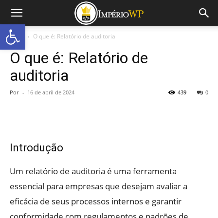
Abrir a barra de ferramentas
Início
O que é: Relatório de auditoria
O que é: Relatório de
auditoria
Por
-
16 de abril de 2024
439
0
Introdução
Um relatório de auditoria é uma ferramenta
essencial para empresas que desejam avaliar a
eficácia de seus processos internos e garantir
conformidade com regulamentos e padrões de