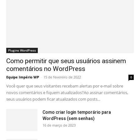
Plugins WordPress
Como permitir que seus usuários assinem
comentários no WordPress
Equipe Império WP
-
15 de fevereiro de 2022
0
Você quer que seus visitantes recebam alertas por e-mail sobre
novos comentários e fiquem atualizados?Ao assinar comentários,
seus usuários podem ficar atualizados com posts...
Como criar login temporário para
WordPress (sem senhas)
16 de março de 2023