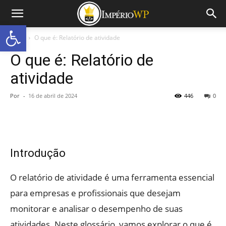
Abrir a barra de ferramentas
Início
O que é: Relatório de atividade
O que é: Relatório de
atividade
Por
-
16 de abril de 2024
446
0
Introdução
O relatório de atividade é uma ferramenta essencial
para empresas e profissionais que desejam
monitorar e analisar o desempenho de suas
atividades. Neste glossário, vamos explorar o que é