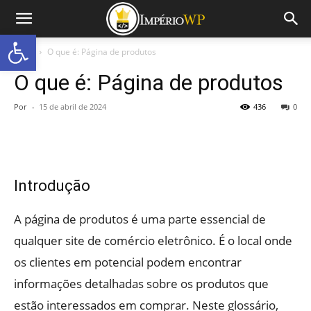
Abrir a barra de ferramentas
Início
O que é: Página de produtos
O que é: Página de produtos
Por
-
15 de abril de 2024
436
0
Introdução
A página de produtos é uma parte essencial de
qualquer site de comércio eletrônico. É o local onde
os clientes em potencial podem encontrar
informações detalhadas sobre os produtos que
estão interessados em comprar. Neste glossário,