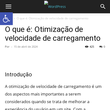
Abrir a barra de ferramentas
Início
O que é: Otimização de velocidade de carregamento
O que é: Otimização de
velocidade de carregamento
Por
-
15 de abril de 2024
425
0
Introdução
A otimização de velocidade de carregamento é um
dos aspectos mais importantes a serem
considerados quando se trata de melhorar a
experiência do usuário em um site. Com a