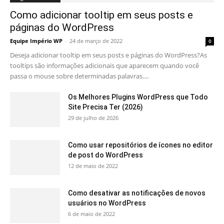
Como adicionar tooltip em seus posts e
páginas do WordPress
Equipe Império WP
-
24 de março de 2022
0
Deseja adicionar tooltip em seus posts e páginas do WordPress?As
tooltips são informações adicionais que aparecem quando você
passa o mouse sobre determinadas palavras....
Os Melhores Plugins WordPress que Todo
Site Precisa Ter (2026)
29 de julho de 2026
Como usar repositórios de ícones no editor
de post do WordPress
12 de maio de 2022
Como desativar as notificações de novos
usuários no WordPress
6 de maio de 2022