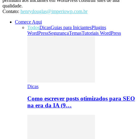
permitam aos iniciantes em WordPress construir sites de alta
qualidade.
Contato:
henrydouglas@imperiowp.com.br
Comece Aqui
Todos
Dicas
Guias para Iniciantes
Plugins
WordPress
Segurança
Temas
Tutoriais WordPress
Dicas
Como escrever posts otimizados para SEO
na era da IA (9…