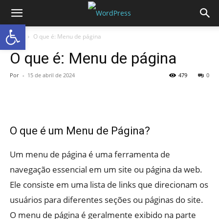
Abrir a barra de ferramentas
Início
O que é: Menu de página
O que é: Menu de página
Por
-
15 de abril de 2024
479
0
O que é um Menu de Página?
Um menu de página é uma ferramenta de
navegação essencial em um site ou página da web.
Ele consiste em uma lista de links que direcionam os
usuários para diferentes seções ou páginas do site.
O menu de página é geralmente exibido na parte