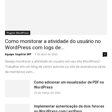
Plugins WordPress
Como monitorar a atividade do usuário no
WordPress com logs de...
Equipe Império WP
-
7 de abril de 2022
0
Deseja monitorar a atividade do usuário em seu site WordPress?
Trabalhar em um blog de vários autores ou site de assinaturas (área
de membros) vem...
Como adicionar um visualizador de PDF no
WordPress
25 de março de 2022
Implementar autenticação de dois fatores
no WordPress com LastPass