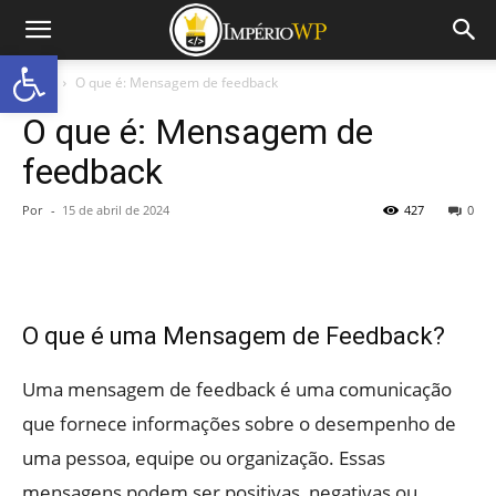
Abrir a barra de ferramentas
Início
O que é: Mensagem de feedback
O que é: Mensagem de
feedback
Por
-
15 de abril de 2024
427
0
O que é uma Mensagem de Feedback?
Uma mensagem de feedback é uma comunicação
que fornece informações sobre o desempenho de
uma pessoa, equipe ou organização. Essas
mensagens podem ser positivas, negativas ou