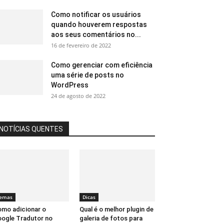
Como notificar os usuários
quando houverem respostas
aos seus comentários no...
16 de fevereiro de 2022
Como gerenciar com eficiência
uma série de posts no
WordPress
24 de agosto de 2022
NOTÍCIAS QUENTES
emas
Dicas
mo adicionar o
Qual é o melhor plugin de
ogle Tradutor no
galeria de fotos para