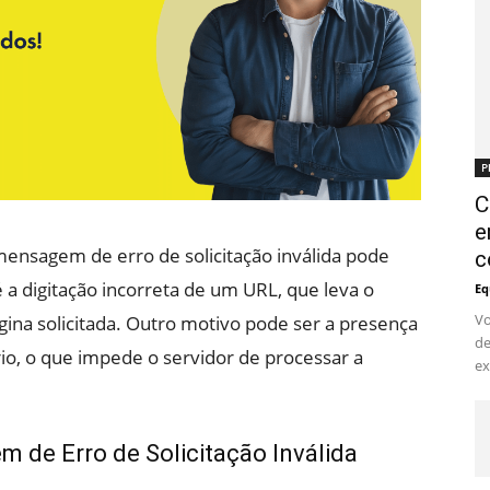
P
C
e
mensagem de erro de solicitação inválida pode
c
a digitação incorreta de um URL, que leva o
Eq
Vo
gina solicitada. Outro motivo pode ser a presença
de
io, o que impede o servidor de processar a
ex
 de Erro de Solicitação Inválida