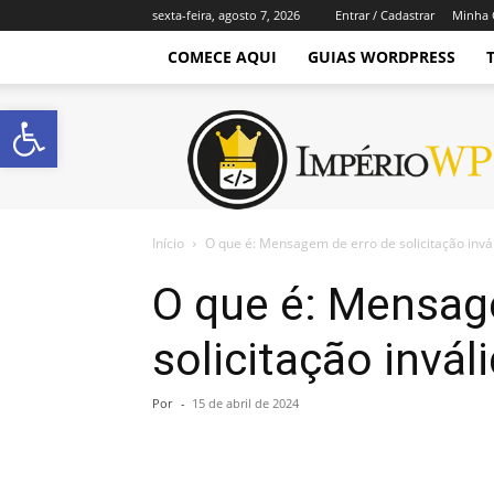
sexta-feira, agosto 7, 2026
Entrar / Cadastrar
Minha 
COMECE AQUI
GUIAS WORDPRESS
Abrir a barra de ferramentas
Império
WordPress
Início
O que é: Mensagem de erro de solicitação invá
O que é: Mensag
solicitação invál
Por
-
15 de abril de 2024