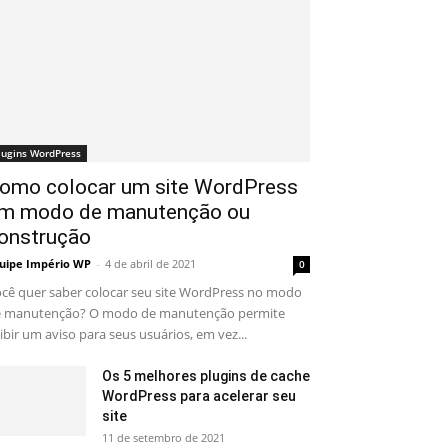
lugins WordPress
omo colocar um site WordPress
m modo de manutenção ou
onstrução
uipe Império WP
-
4 de abril de 2021
0
cê quer saber colocar seu site WordPress no modo
 manutenção? O modo de manutenção permite
ibir um aviso para seus usuários, em vez...
Os 5 melhores plugins de cache
WordPress para acelerar seu
site
11 de setembro de 2021