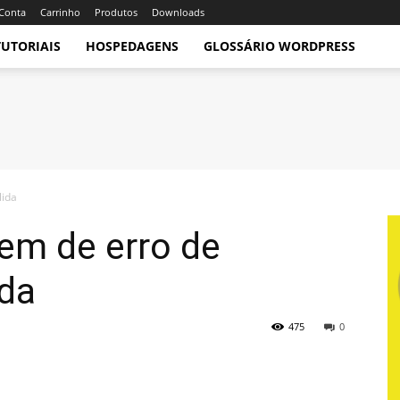
Conta
Carrinho
Produtos
Downloads
TUTORIAIS
HOSPEDAGENS
GLOSSÁRIO WORDPRESS
lida
em de erro de
ida
475
0