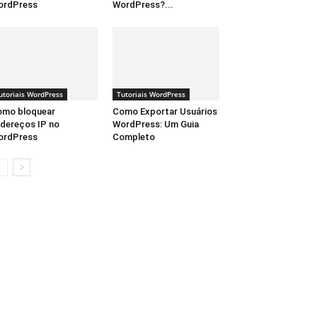
ordPress
WordPress?...
utoriais WordPress
Tutoriais WordPress
omo bloquear
Como Exportar Usuários
dereços IP no
WordPress: Um Guia
ordPress
Completo