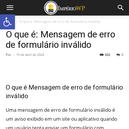
Abrir a barra de ferramentas
Início
O que é: Mensagem de erro de formulário inválido
O que é: Mensagem de erro
de formulário inválido
Por
-
15 de abril de 2024
602
0
O que é Mensagem de erro de formulário
inválido
Uma mensagem de erro de formulário inválido é
um aviso exibido em um site ou aplicativo quando
um usuário tenta enviar um formulário com