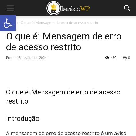
Abrir a barra de ferramentas
Início
O que é: Mensagem de erro de acesso restrito
O que é: Mensagem de erro
de acesso restrito
Por
-
15 de abril de 2024
460
0
O que é: Mensagem de erro de acesso
restrito
Introdução
A mensagem de erro de acesso restrito é um aviso