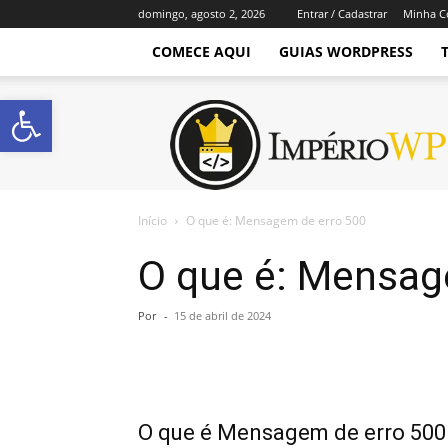
domingo, agosto 2, 2026
Entrar / Cadastrar
Minha C
COMECE AQUI
GUIAS WORDPRESS
Abrir a barra de ferramentas
Império
WordPress
Início
O que é: Mensagem de erro 500
O que é: Mensag
Por
-
15 de abril de 2024
O que é Mensagem de erro 500