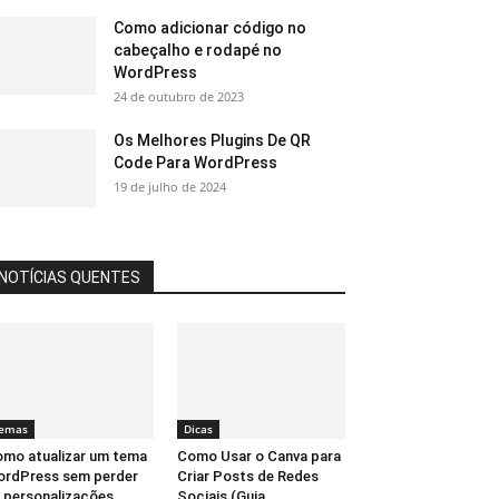
Como adicionar código no
cabeçalho e rodapé no
WordPress
24 de outubro de 2023
Os Melhores Plugins De QR
Code Para WordPress
19 de julho de 2024
NOTÍCIAS QUENTES
emas
Dicas
mo atualizar um tema
Como Usar o Canva para
rdPress sem perder
Criar Posts de Redes
 personalizações
Sociais (Guia...