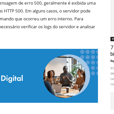
nsagem de erro 500, geralmente é exibida uma
s HTTP 500. Em alguns casos, o servidor pode
mando que ocorreu um erro interno. Para
necessário verificar os logs do servidor e analisar
P
7
b
Eq
Vo
de
ca
co