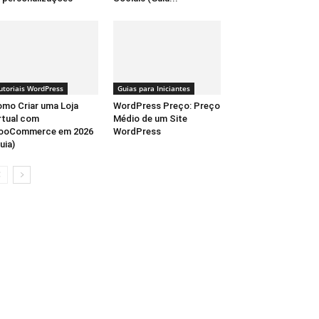
utoriais WordPress
Guias para Iniciantes
mo Criar uma Loja
WordPress Preço: Preço
rtual com
Médio de um Site
ooCommerce em 2026
WordPress
uia)