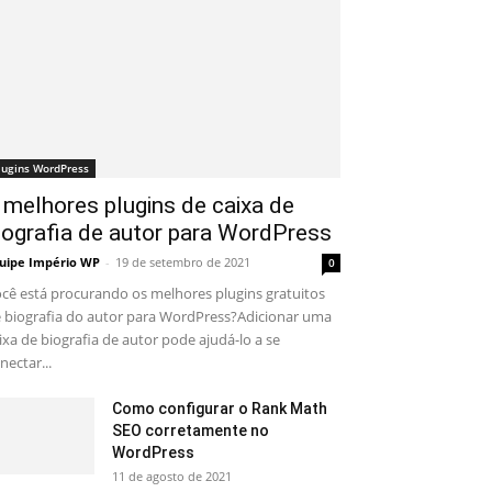
lugins WordPress
 melhores plugins de caixa de
iografia de autor para WordPress
uipe Império WP
-
19 de setembro de 2021
0
cê está procurando os melhores plugins gratuitos
 biografia do autor para WordPress?Adicionar uma
ixa de biografia de autor pode ajudá-lo a se
nectar...
Como configurar o Rank Math
SEO corretamente no
WordPress
11 de agosto de 2021