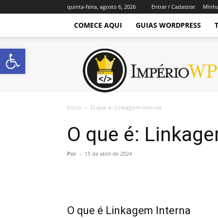
quinta-feira, agosto 6, 2026
Entrar / Cadastrar
Minha
COMECE AQUI
GUIAS WORDPRESS
Abrir a barra de ferramentas
Império
WordPress
Início
O que é: Linkagem interna
O que é: Linkage
Por
-
15 de abril de 2024
O que é Linkagem Interna