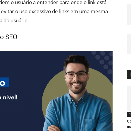
udem o usuário a entender para onde o link está
vitar o uso excessivo de links em uma mesma
a do usuário.
no SEO
P
Co
us