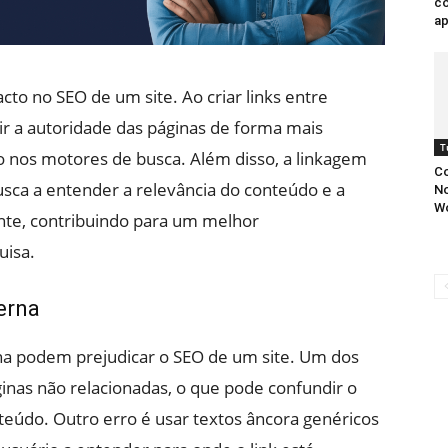
co
ap
to no SEO de um site. Ao criar links entre
uir a autoridade das páginas de forma mais
T
 nos motores de busca. Além disso, a linkagem
Co
sca a entender a relevância do conteúdo e a
No
W
ente, contribuindo para um melhor
uisa.
erna
na podem prejudicar o SEO de um site. Um dos
ginas não relacionadas, o que pode confundir o
nteúdo. Outro erro é usar textos âncora genéricos