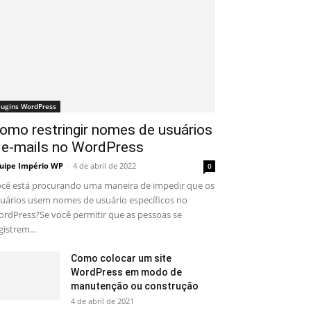
lugins WordPress
omo restringir nomes de usuários
 e-mails no WordPress
uipe Império WP
-
4 de abril de 2022
0
cê está procurando uma maneira de impedir que os
uários usem nomes de usuário específicos no
rdPress?Se você permitir que as pessoas se
gistrem...
Como colocar um site
WordPress em modo de
manutenção ou construção
4 de abril de 2021