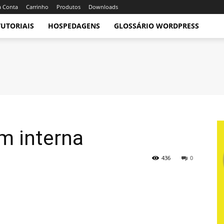
 Conta
Carrinho
Produtos
Downloads
TUTORIAIS
HOSPEDAGENS
GLOSSÁRIO WORDPRESS
m interna
436
0