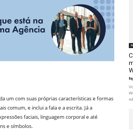
P
C
m
W
Eq
Vo
Wo
ada um com suas próprias características e formas
ed
s comum, e inclui a fala e a escrita. Já a
pressões faciais, linguagem corporal e até
ns e símbolos.