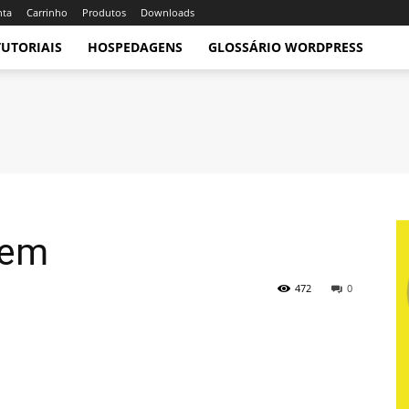
nta
Carrinho
Produtos
Downloads
TUTORIAIS
HOSPEDAGENS
GLOSSÁRIO WORDPRESS
gem
472
0