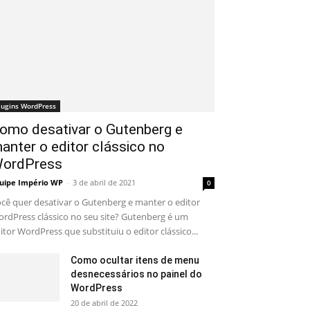
lugins WordPress
omo desativar o Gutenberg e
anter o editor clássico no
ordPress
uipe Império WP
-
3 de abril de 2021
0
cê quer desativar o Gutenberg e manter o editor
rdPress clássico no seu site? Gutenberg é um
itor WordPress que substituiu o editor clássico...
Como ocultar itens de menu
desnecessários no painel do
WordPress
20 de abril de 2022