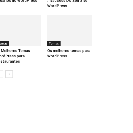
uários no WordPress
.htaccess Do Seu Site
WordPress
emas
Temas
 Melhores Temas
Os melhores temas para
rdPress para
WordPress
staurantes