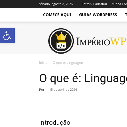
sábado, agosto 8, 2026
Entrar / Cadastrar
Minha Co
COMECE AQUI
GUIAS WORDPRESS
Abrir a barra de ferramentas
Império
WordPress
Início
O que é: Linguagem
O que é: Lingua
Por
-
15 de abril de 2024
Introdução