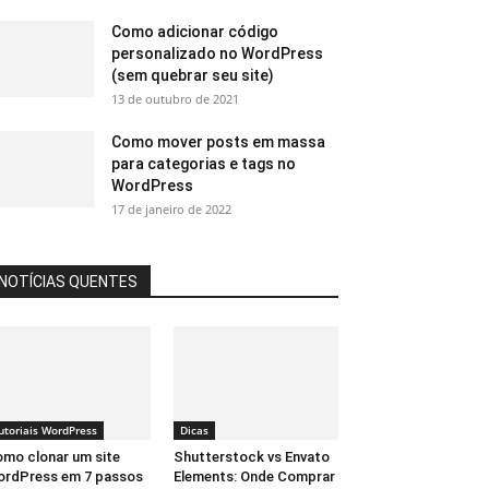
Como adicionar código
personalizado no WordPress
(sem quebrar seu site)
13 de outubro de 2021
Como mover posts em massa
para categorias e tags no
WordPress
17 de janeiro de 2022
NOTÍCIAS QUENTES
utoriais WordPress
Dicas
mo clonar um site
Shutterstock vs Envato
rdPress em 7 passos
Elements: Onde Comprar