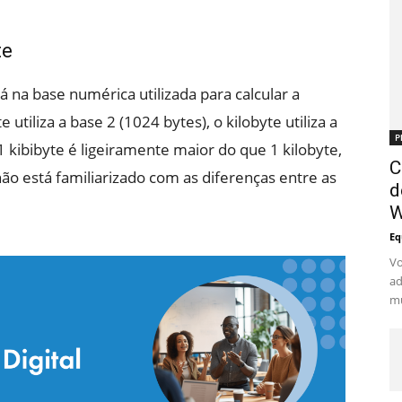
te
tá na base numérica utilizada para calcular a
utiliza a base 2 (1024 bytes), o kilobyte utiliza a
P
 1 kibibyte é ligeiramente maior do que 1 kilobyte,
C
o está familiarizado com as diferenças entre as
d
W
Eq
Vo
ad
mu