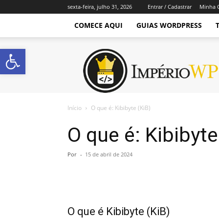
sexta-feira, julho 31, 2026
Entrar / Cadastrar
Minha 
COMECE AQUI
GUIAS WORDPRESS
Abrir a barra de ferramentas
Império
WordPress
Início
O que é: Kibibyte (KiB)
O que é: Kibibyte
Por
-
15 de abril de 2024
O que é Kibibyte (KiB)