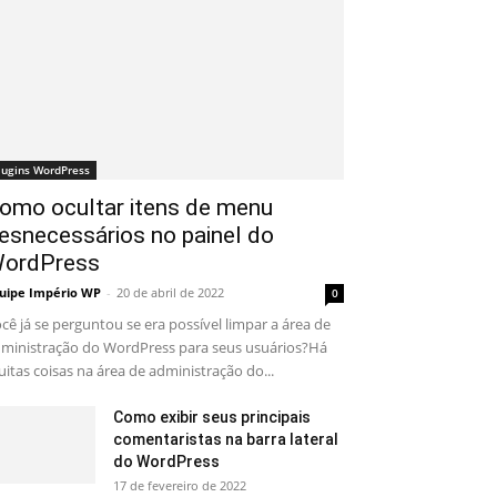
lugins WordPress
omo ocultar itens de menu
esnecessários no painel do
ordPress
uipe Império WP
-
20 de abril de 2022
0
cê já se perguntou se era possível limpar a área de
ministração do WordPress para seus usuários?Há
itas coisas na área de administração do...
Como exibir seus principais
comentaristas na barra lateral
do WordPress
17 de fevereiro de 2022