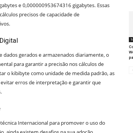
egabytes e 0,000000953674316 gigabytes. Essas
 cálculos precisos de capacidade de
ivos.
Digital
T
Co
W
 dados gerados e armazenados diariamente, o
pa
ental para garantir a precisão nos cálculos de
ar o kibibyte como unidade de medida padrão, as
vitar erros de interpretação e garantir que
.
e
técnica Internacional para promover o uso do
o, ainda existem desafios na sua adoção