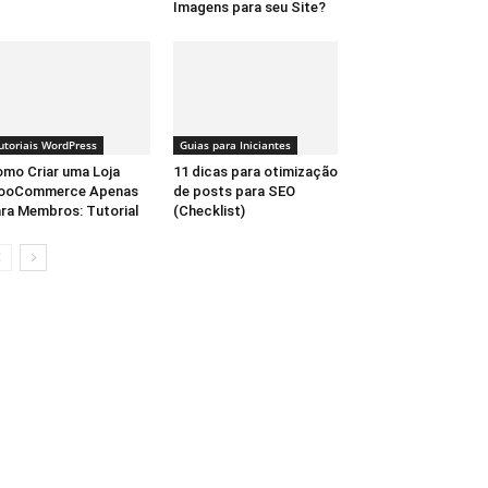
Imagens para seu Site?
utoriais WordPress
Guias para Iniciantes
mo Criar uma Loja
11 dicas para otimização
ooCommerce Apenas
de posts para SEO
ra Membros: Tutorial
(Checklist)