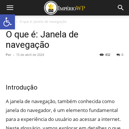
Abrir a barra de ferramentas
Início
O que é: Janela de navegação
O que é: Janela de
navegação
Por
-
15 de abril de 2024
432
0
Introdução
A janela de navegação, também conhecida como
janela do navegador, é um elemento fundamental
para a experiência do usuário ao acessar a internet.
Neste glossário, vamos explorar em detalhes o que