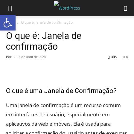
Abrir a barra de ferramentas
Início
O que é: Janela de confirmação
O que é: Janela de
confirmação
Por
-
15 de abril de 2024
445
0
O que é uma Janela de Confirmação?
Uma janela de confirmação é um recurso comum
em interfaces de usuário, especialmente em
aplicativos da web e móveis. Ela é usada para
solicitar a confirmação do usuário antes de executar