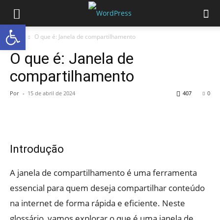
Abrir a barra de ferramentas
Início
O que é: Janela de compartilhamento
O que é: Janela de
compartilhamento
Por
-
15 de abril de 2024
407
0
Introdução
A janela de compartilhamento é uma ferramenta
essencial para quem deseja compartilhar conteúdo
na internet de forma rápida e eficiente. Neste
glossário, vamos explorar o que é uma janela de