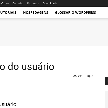
 Conta
Carrinho
Produtos
Downloads
TUTORIAIS
HOSPEDAGENS
GLOSSÁRIO WORDPRESS
ão do usuário
430
0
usuário