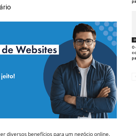
pa
ário
D
O 
co
pa
er diversos benefícios para um negócio online.