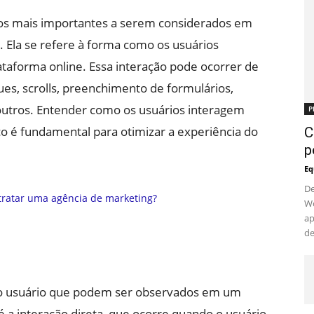
tos mais importantes a serem considerados em
l. Ela se refere à forma como os usuários
ataforma online. Essa interação pode ocorrer de
es, scrolls, preenchimento de formulários,
utros. Entender como os usuários interagem
P
 é fundamental para otimizar a experiência do
C
p
Eq
De
Wo
ap
de
 do usuário que podem ser observados em um
a interação direta, que ocorre quando o usuário