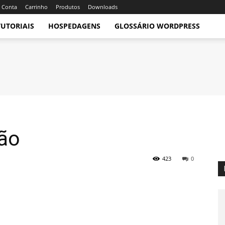
 Conta
Carrinho
Produtos
Downloads
TUTORIAIS
HOSPEDAGENS
GLOSSÁRIO WORDPRESS
ção
423
0