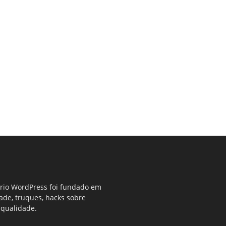
ério WordPress foi fundado em
dade, truques, hacks sobre
 qualidade.