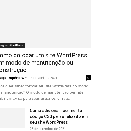
lugins WordPress
omo colocar um site WordPress
m modo de manutenção ou
onstrução
uipe Império WP
-
4 de abril de 2021
0
cê quer saber colocar seu site WordPress no modo
 manutenção? O modo de manutenção permite
ibir um aviso para seus usuários, em vez...
Como adicionar facilmente
código CSS personalizado em
seu site WordPress
28 de setembro de 2021