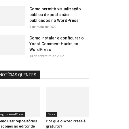
Como permitir visualização
pública de posts não
publicados no WordPress
5 de maio de 2022
Como instalar e configurar o
Yoast Comment Hacks no
WordPress
14 de fevereiro de 2022
NOTÍCIAS QUENTES
lugins WordPress
Dicas
mo usar repositórios
Por que o WordPress é
 ícones no editor de
gratuito?