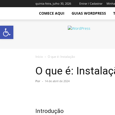
quinta-feira, julho 30, 2026
Entrar / Cadastrar
Minha
COMECE AQUI
GUIAS WORDPRESS
Abrir a barra de ferramentas
Império
WordPress
Início
O que é: Instalação
O que é: Instala
Por
-
14 de abril de 2024
Introdução