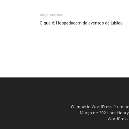
Artigo anterior
O que é: Hospedagem de eventos de jubileu
O Império WordPress é um por
Março de 2021 por Henry D
WordPress 