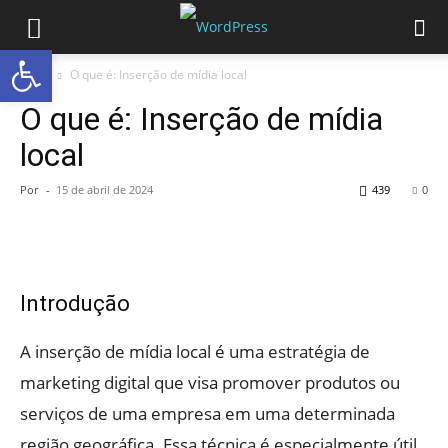
Abrir a barra de ferramentas
Início
O que é: Inserção de mídia local
O que é: Inserção de mídia
local
Por
-
15 de abril de 2024
439
0
Introdução
A inserção de mídia local é uma estratégia de
marketing digital que visa promover produtos ou
serviços de uma empresa em uma determinada
região geográfica. Essa técnica é especialmente útil