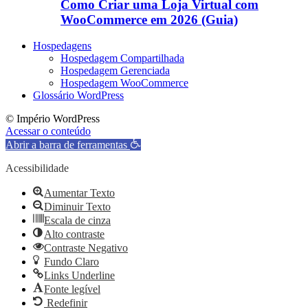
Como Criar uma Loja Virtual com
WooCommerce em 2026 (Guia)
Hospedagens
Hospedagem Compartilhada
Hospedagem Gerenciada
Hospedagem WooCommerce
Glossário WordPress
© Império WordPress
Acessar o conteúdo
Abrir a barra de ferramentas
Acessibilidade
Aumentar Texto
Diminuir Texto
Escala de cinza
Alto contraste
Contraste Negativo
Fundo Claro
Links Underline
Fonte legível
Redefinir