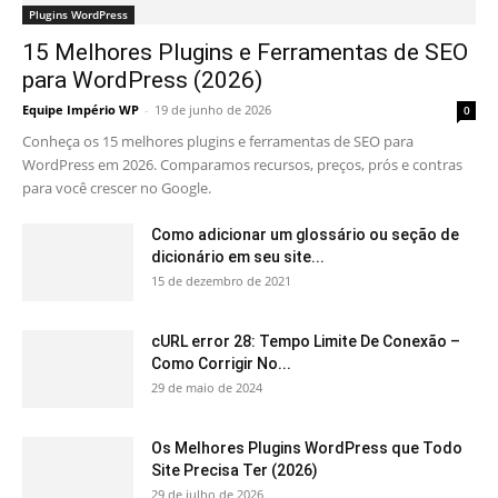
Plugins WordPress
15 Melhores Plugins e Ferramentas de SEO
para WordPress (2026)
Equipe Império WP
-
19 de junho de 2026
0
Conheça os 15 melhores plugins e ferramentas de SEO para
WordPress em 2026. Comparamos recursos, preços, prós e contras
para você crescer no Google.
Como adicionar um glossário ou seção de
dicionário em seu site...
15 de dezembro de 2021
cURL error 28: Tempo Limite De Conexão –
Como Corrigir No...
29 de maio de 2024
Os Melhores Plugins WordPress que Todo
Site Precisa Ter (2026)
29 de julho de 2026