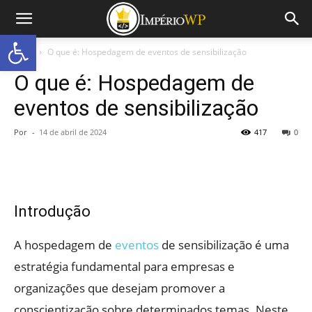
Abrir a barra de ferramentas
Início
O que é: Hospedagem de eventos de sensibilização
O que é: Hospedagem de
eventos de sensibilização
Por
-
14 de abril de 2024
417
0
Introdução
A hospedagem de
eventos
de sensibilização é uma
estratégia fundamental para empresas e
organizações que desejam promover a
conscientização sobre determinados temas. Neste