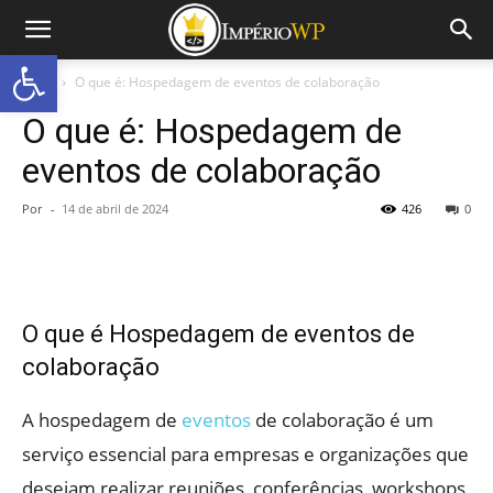
Abrir a barra de ferramentas
Início
O que é: Hospedagem de eventos de colaboração
O que é: Hospedagem de
eventos de colaboração
Por
-
14 de abril de 2024
426
0
O que é Hospedagem de eventos de
colaboração
A hospedagem de
eventos
de colaboração é um
serviço essencial para empresas e organizações que
desejam realizar reuniões, conferências, workshops