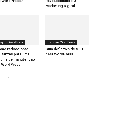
o WordPress?
Revolucionando O
Marketing Digital
lugins WordPress
Tutoriais WordPress
mo redirecionar
Guia definitivo de SEO
sitantes para uma
para WordPress
gina de manutenção
o WordPress