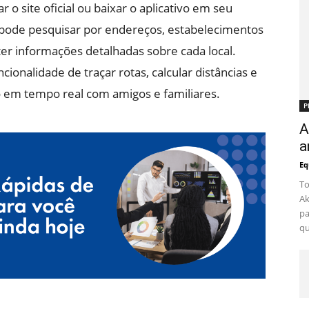
r o site oficial ou baixar o aplicativo em seu
ê pode pesquisar por endereços, estabelecimentos
ter informações detalhadas sobre cada local.
ionalidade de traçar rotas, calcular distâncias e
o em tempo real com amigos e familiares.
P
A
a
Eq
To
Ak
pa
qu