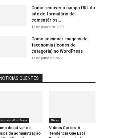
Como remover o campo URL do
site do formulário de
comentários...
12 de março de 2021
Como adicionar imagens de
taxonomia (ícones de
categoria) no WordPress
13 de julho de 2022
NOTÍCIAS QUENTES
utoriais WordPress
Dicas
mo desativar os
Vídeos Curtos: A
isos da administração
Tendência Que Está