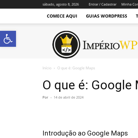
sábado, agosto 8, 2026
Entrar / Cadastrar
Minha Co
COMECE AQUI
GUIAS WORDPRESS
Abrir a barra de ferramentas
Império
WordPress
Início
O que é: Google Maps
O que é: Google
Por
-
14 de abril de 2024
Introdução ao Google Maps