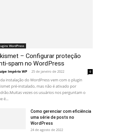
lugins WordPress
kismet – Configurar proteção
nti-spam no WordPress
uipe Império WP
-
25 de janeiro de 2022
0
da instalação do WordPress vem com o plugin
ismet pré-instalado, mas não é ativado por
drão.Muitas vezes os usuários nos perguntam o
e é...
Como gerenciar com eficiência
uma série de posts no
WordPress
24 de agosto de 2022