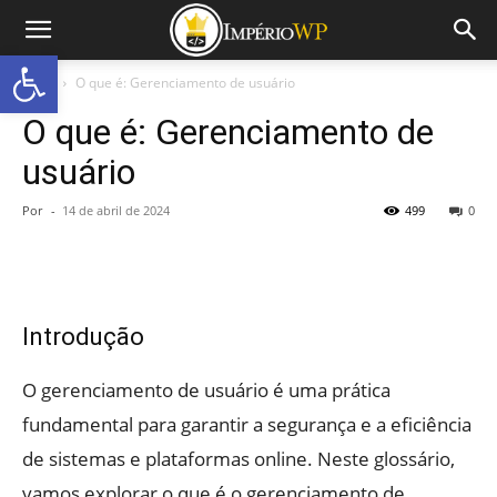
Abrir a barra de ferramentas
Início
O que é: Gerenciamento de usuário
O que é: Gerenciamento de
usuário
Por
-
14 de abril de 2024
499
0
Introdução
O gerenciamento de usuário é uma prática
fundamental para garantir a segurança e a eficiência
de sistemas e plataformas online. Neste glossário,
vamos explorar o que é o gerenciamento de