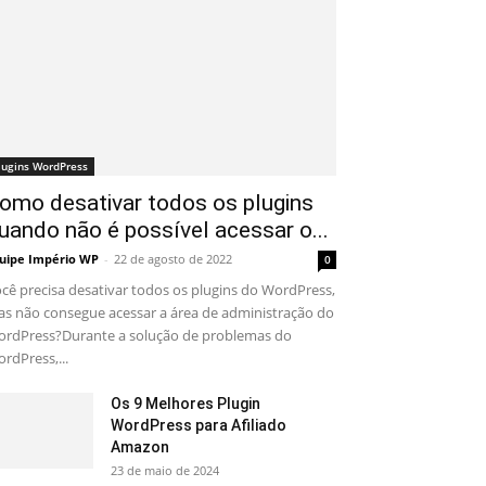
lugins WordPress
omo desativar todos os plugins
uando não é possível acessar o...
uipe Império WP
-
22 de agosto de 2022
0
cê precisa desativar todos os plugins do WordPress,
s não consegue acessar a área de administração do
rdPress?Durante a solução de problemas do
rdPress,...
Os 9 Melhores Plugin
WordPress para Afiliado
Amazon
23 de maio de 2024