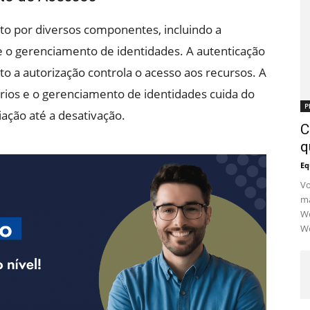
o por diversos componentes, incluindo a
a e o gerenciamento de identidades. A autenticação
to a autorização controla o acesso aos recursos. A
uários e o gerenciamento de identidades cuida do
P
iação até a desativação.
C
q
Eq
Vo
ma
Wo
Wo