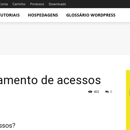
Conta
Carrinho
Produtos
Downloads
TUTORIAIS
HOSPEDAGENS
GLOSSÁRIO WORDPRESS
iamento de acessos
403
0
ssos?