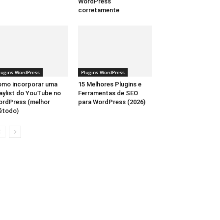
WordPress
corretamente
lugins WordPress
Plugins WordPress
mo incorporar uma
15 Melhores Plugins e
aylist do YouTube no
Ferramentas de SEO
rdPress (melhor
para WordPress (2026)
étodo)