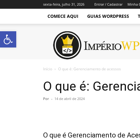
sexta-feira, julho 31, 2026
Entrar / Cadastrar
Minha 
COMECE AQUI
GUIAS WORDPRESS
Abrir a barra de ferramentas
Império
WordPress
Início
O que é: Gerenciamento de acessos
O que é: Gerenc
Por
-
14 de abril de 2024
O que é Gerenciamento de Ace