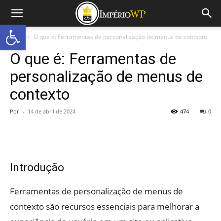
Abrir a barra de ferramentas
Início
O que é: Ferramentas de personalização de menus de contexto
O que é: Ferramentas de
personalização de menus de
contexto
Por
-
14 de abril de 2024
474
0
Introdução
Ferramentas de personalização de menus de
contexto são recursos essenciais para melhorar a