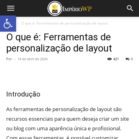
Abrir a barra de ferramentas
Início
O que é: Ferramentas de personalização de layout
O que é: Ferramentas de
personalização de layout
Por
-
14 de abril de 2024
421
0
Introdução
As ferramentas de personalização de layout são
recursos essenciais para quem deseja criar um site
ou blog com uma aparência única e profissional.
Com essas ferramentas, é possível customizar