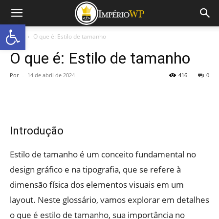
Abrir a barra de ferramentas
Início
O que é: Estilo de tamanho
O que é: Estilo de tamanho
Por
-
14 de abril de 2024
416
0
Introdução
Estilo de tamanho é um conceito fundamental no
design gráfico e na tipografia, que se refere à
dimensão física dos elementos visuais em um
layout. Neste glossário, vamos explorar em detalhes
o que é estilo de tamanho, sua importância no