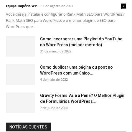
Equipe Império WP
-
11 de agosto de 2021
2
Você deseja instalar e configurar o Rank Math SEO para WordPress?
Rank Math SEO para WordPress é o melhor plugin de SEO para
WordPress que...
Como incorporar uma Playlist do YouTube
no WordPress (melhor método)
31 de março de 2022
Como duplicar uma página ou post no
WordPress com um único...
4 de maio de 2022
Gravity Forms Vale a Pena? O Melhor Plugin
de Formulários WordPress...
7 de julho de 2026
NOTÍCIAS QUENTES