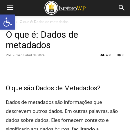
Abrir a barra de ferramentas
Início
O que é: Dados de metadados
O que é: Dados de
metadados
Por
-
14 de abril de 2024
438
0
O que são Dados de Metadados?
Dados de metadados são informações que
descrevem outros dados. Em outras palavras, são
dados sobre dados. Eles fornecem contexto e
significado aos dados brutos, facilitando a