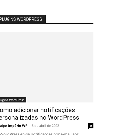
PLUGINS WORDPRESS
lugins WordPress
omo adicionar notificações
ersonalizadas no WordPress
uipe Império WP
-
6 de abril de 2022
0
WordPress envia notificações por e-mail aos