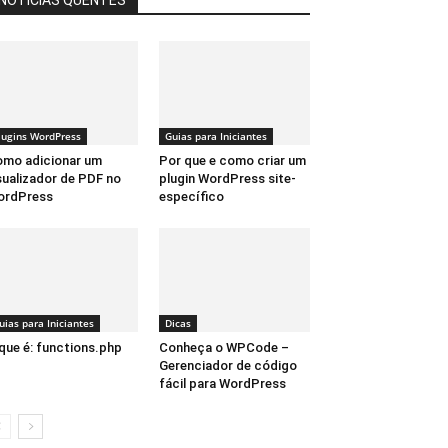
lugins WordPress
Guias para Iniciantes
mo adicionar um
Por que e como criar um
sualizador de PDF no
plugin WordPress site-
ordPress
específico
uias para Iniciantes
Dicas
que é: functions.php
Conheça o WPCode –
Gerenciador de código
fácil para WordPress