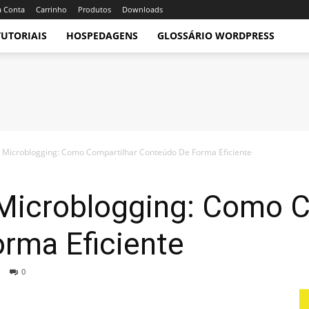
 Conta
Carrinho
Produtos
Downloads
TUTORIAIS
HOSPEDAGENS
GLOSSÁRIO WORDPRESS
e Microblogging: Como Compartilhar Conteúdo De Forma Eficiente
 Microblogging: Como C
rma Eficiente
0