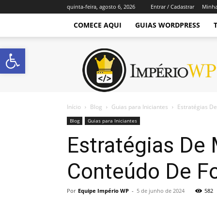
quinta-feira, agosto 6, 2026
Entrar / Cadastrar
Minha
COMECE AQUI
GUIAS WORDPRESS
Abrir a barra de ferramentas
Império
WordPress
Início
Blog
Guias para Iniciantes
Estratégias D
Blog
Guias para Iniciantes
Estratégias De
Conteúdo De Fo
Por
Equipe Império WP
-
5 de junho de 2024
582