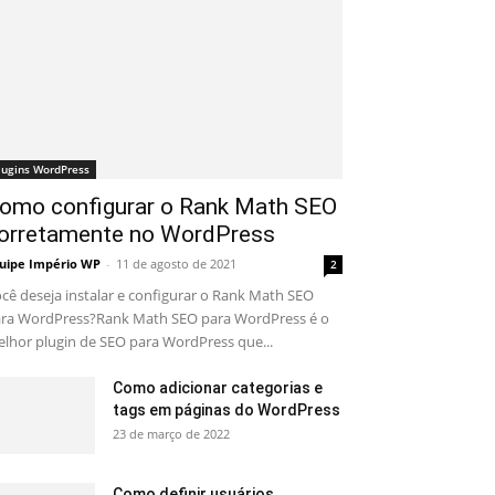
lugins WordPress
omo configurar o Rank Math SEO
orretamente no WordPress
uipe Império WP
-
11 de agosto de 2021
2
cê deseja instalar e configurar o Rank Math SEO
ra WordPress?Rank Math SEO para WordPress é o
lhor plugin de SEO para WordPress que...
Como adicionar categorias e
tags em páginas do WordPress
23 de março de 2022
Como definir usuários