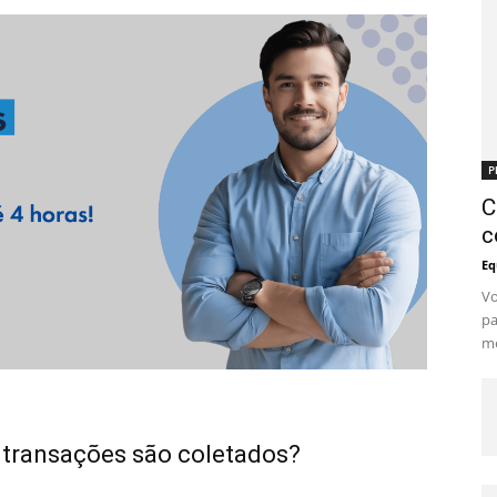
P
C
c
Eq
Vo
pa
me
 transações são coletados?