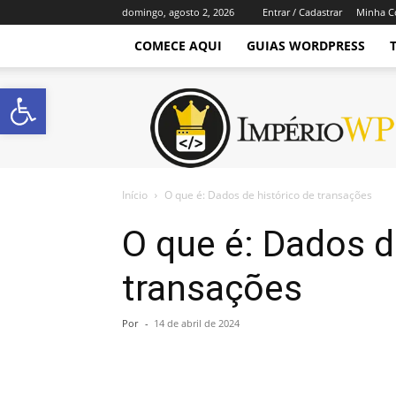
domingo, agosto 2, 2026
Entrar / Cadastrar
Minha C
COMECE AQUI
GUIAS WORDPRESS
Abrir a barra de ferramentas
Império
WordPress
Início
O que é: Dados de histórico de transações
O que é: Dados d
transações
Por
-
14 de abril de 2024